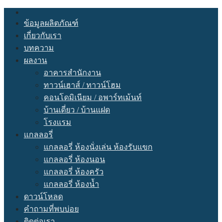
Skip
to
ข้อมูลผลิตภัณฑ์
content
เกี่ยวกับเรา
บทความ
ผลงาน
อาคารสำนักงาน
ทาวน์เฮาส์ / ทาวน์โฮม
คอนโดมิเนียม / อพาร์ทเม้นท์
บ้านเดี่ยว / บ้านแฝด
โรงแรม
แกลลอรี่
แกลลอรี่ ห้องนั่งเล่น ห้องรับแขก
แกลลอรี่ ห้องนอน
แกลลอรี่ ห้องครัว
แกลลอรี่ ห้องนํ้า
ดาวน์โหลด
คำถามที่พบบ่อย
ติดต่อเรา