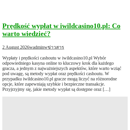
Prędkość wypłat w iwildcasino10.pl: Co
warto wiedzieć?
2 August 2026
wadminw
ข่าวสาร
Wypłaty i prędkości cashoutu w iwildcasino10.pl Wybór
odpowiedniego kasyna online to kluczowy krok dla każdego
gracza, a jednym z najważniejszych aspektów, które warto wziąć
pod uwagę, są metody wypłat oraz prędkości cashoutu. W
przypadku iwildcasino10.pl gracze mogą liczyć na różnorodne
opcje, które zapewniają szybkie i bezpieczne transakcje.
Przyjrzyjmy się, jakie metody wypłat są dostępne oraz […]