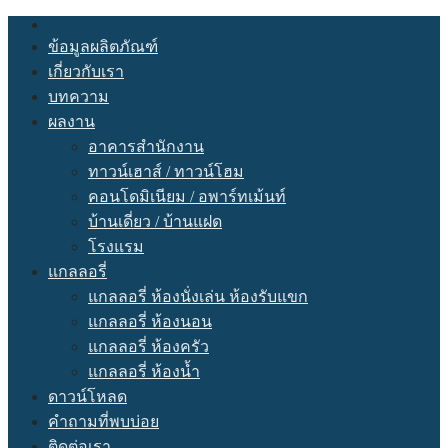
Skip
to
ข้อมูลผลิตภัณฑ์
content
เกี่ยวกับเรา
บทความ
ผลงาน
อาคารสำนักงาน
ทาวน์เฮาส์ / ทาวน์โฮม
คอนโดมิเนียม / อพาร์ทเม้นท์
บ้านเดี่ยว / บ้านแฝด
โรงแรม
แกลลอรี่
แกลลอรี่ ห้องนั่งเล่น ห้องรับแขก
แกลลอรี่ ห้องนอน
แกลลอรี่ ห้องครัว
แกลลอรี่ ห้องนํ้า
ดาวน์โหลด
คำถามที่พบบ่อย
ติดต่อเรา